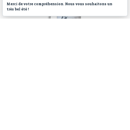
Merci de votre compréhension. Nous vous souhaitons un
très bel été !
Mug en céramique – Truite et éphémère sur
galets
Mug métallique émaillé – Tarpon