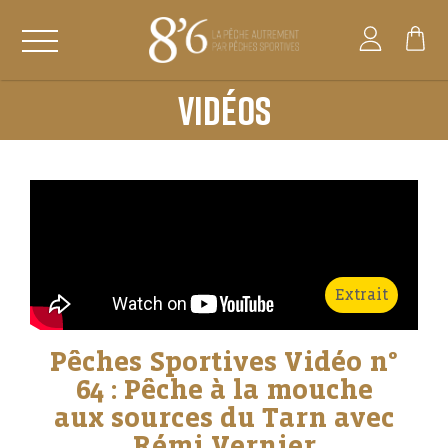
VIDÉOS
Extrait
Pêches Sportives Vidéo n°
64 : Pêche à la mouche
aux sources du Tarn avec
Rémi Vernier