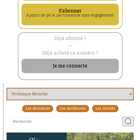
S'abonner
À partir de 3€ le 1er trimestre sans engagement
Déjà abonné ?
ou
Déjà acheté ce numéro ?
Je me connecte
Les dernières
Les meilleures
Les invités