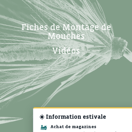
Fiches de Montage de
Mouches
Vidéos
☀️
Information estivale
🚂
Achat de magazines