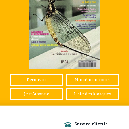
Découvrir
Numéro en cours
Je m’abonne
Liste des kiosques
☎
Service clients